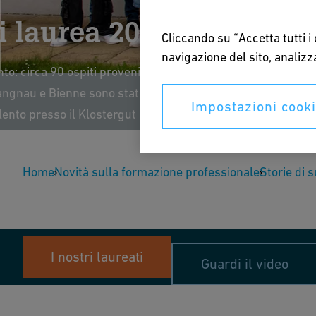
 laurea 2024
Cliccando su “Accetta tutti i
navigazione del sito, analizza
o: circa 90 ospiti provenienti dalle località di
gnau e Bienne sono stati invitati a festeggiare il
Impostazioni cook
lento presso il Klostergut Paradies.
Home
Novità sulla formazione professionale
Storie di 
I nostri laureati
Guardi il video