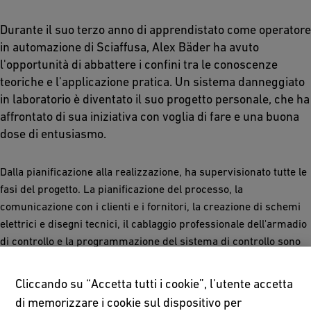
Durante il suo terzo anno di apprendistato come operatore
in automazione di Sciaffusa, Alex Bäder ha avuto
l'opportunità di abbattere i confini tra le conoscenze
teoriche e l'applicazione pratica. Un sistema danneggiato
in laboratorio è diventato il suo progetto personale, che ha
affrontato di sua iniziativa con voglia di fare e una buona
dose di entusiasmo.
Dalla pianificazione alla realizzazione, ha supervisionato tutte le
fasi del progetto. La pianificazione del processo, la
comunicazione con i clienti e i fornitori, la creazione di schemi
elettrici e disegni tecnici, il cablaggio professionale dell'armadio
di controllo e la programmazione del sistema di controllo sono
stati tutti compiti che ha svolto con successo per rimettere in
funzione il sistema. Alex ha colto l'opportunità di mettere in
Cliccando su “Accetta tutti i cookie”, l'utente accetta
pratica le competenze e le abilità manuali acquisite con un
di memorizzare i cookie sul dispositivo per
entusiasmo palpabile.