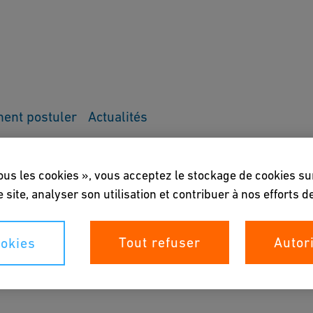
ent postuler
Actualités
es)
ous les cookies », vous acceptez le stockage de cookies su
e site, analyser son utilisation et contribuer à nos efforts 
didates)
Tout refuser
Autor
okies
s and Parental/Guardian