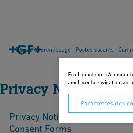
Sites d’apprentissage
Postes vacants
Comm
Home
Protection des données
Privacy Notice (Candidat
En cliquant sur « Accepter t
améliorer la navigation sur l
Privacy Notice (Can
Paramètres des co
Privacy Notices for Applicant
Consent Forms