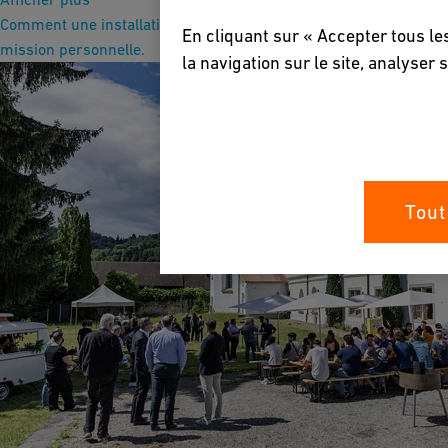
Comment une installation endommagée est devenue une
En cliquant sur « Accepter tous le
mission personnelle.
la navigation sur le site, analyser 
Tout