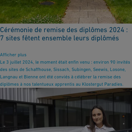
Cérémonie de remise des diplômes 2024 :
7 sites fêtent ensemble leurs diplômés
Afficher plus
Le 3 juillet 2024, le moment était enfin venu : environ 90 invités
des sites de Schaffhouse, Sissach, Subingen, Seewis, Losone,
Langnau et Bienne ont été conviés à célébrer la remise des
diplômes à nos talentueux apprentis au Klostergut Paradies.