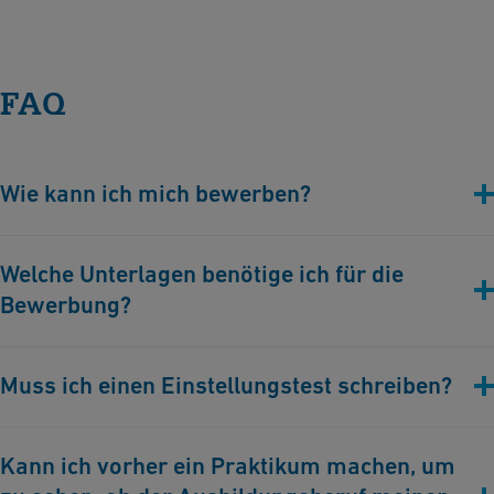
FAQ
Wie kann ich mich bewerben?
Deine Bewerbung kannst du entweder über unser Online-Portal
Welche Unterlagen benötige ich für die
oder per E-Mail an
personalabteilung@uponor.com
Bewerbung?
einreichen.
Lebenslauf
Muss ich einen Einstellungstest schreiben?
Motivationsschreiben
Die letzten beiden Zeugnisse
Nein, einen Einstellungstest gibt es bei uns nicht.
Kann ich vorher ein Praktikum machen, um
Bescheinigungen und Zertifikate (optional)