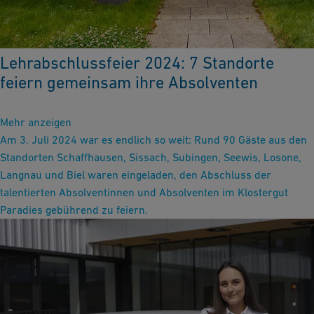
Lehrabschlussfeier 2024: 7 Standorte
feiern gemeinsam ihre Absolventen
Mehr anzeigen
Am 3. Juli 2024 war es endlich so weit: Rund 90 Gäste aus den
Standorten Schaffhausen, Sissach, Subingen, Seewis, Losone,
Langnau und Biel waren eingeladen, den Abschluss der
talentierten Absolventinnen und Absolventen im Klostergut
Paradies gebührend zu feiern.